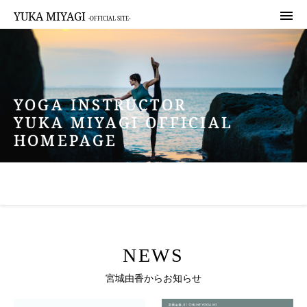

YUKA MIYAGI
-OFFICIAL SITE-
YOGA INSTRUCTOR
YUKA MIYAGI OFFICIAL
HOMEPAGE
NEWS
宮城由香からお知らせ