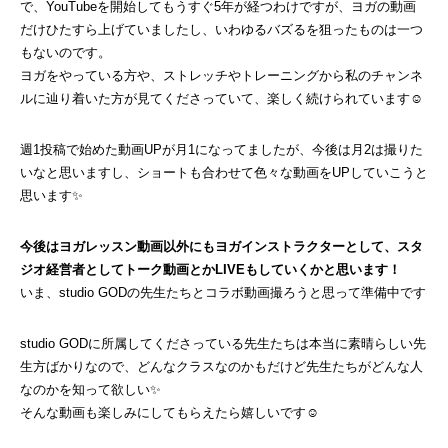
で、YouTubeを開始してもうすぐ5年が経つわけですが、ヨガの動画
だけひたすら上げていましたし、いわゆるバズるを狙ったものは一つ
もないのです。
ヨガをやっている方や、ストレッチやトレーニングから私のチャンネ
ルに辿り着いた方が見てくださっていて、楽しく続けられています☺︎
週1投稿で始めた動画UPが月1になってましたが、今後は月2は撮りた
いなと思いますし、ショートも合わせて色々な動画をUPしていこうと
思います✨
今後はヨガレッスン動画以外にもヨガインストラクターとして、スタ
ジオ経営者としてトーク動画とかLIVEもしていくかと思います！
いま、studio GODの先生たちとコラボ動画撮ろうと思って準備中です
studio GODに所属してくださっている先生たちは本当に素晴らしい先
生方ばかりなので、どんなクラスなのかもだけど先生たちがどんな人
なのかを知って欲しい✨
そんな動画も楽しみにしてもらえたら嬉しいです☺︎