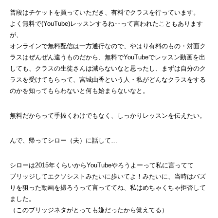
普段はチケットを買っていただき、有料でクラスを行っています。
よく無料で(YouTube)レッスンするね‥って言われたこともあります
が、
オンラインで無料配信は一方通行なので、やはり有料のもの・対面ク
ラスはぜんぜん違うものだから、無料でYouTubeでレッスン動画を出
しても、クラスの生徒さんは減らないなと思ったし、まずは自分のク
ラスを受けてもらって、宮城由香という人・私がどんなクラスをする
のかを知ってもらわないと何も始まらないなと。
無料だからって手抜くわけでもなく、しっかりレッスンを伝えたい。
んで、帰ってシロー（夫）に話して…
シローは2015年くらいからYouTubeやろうよーって私に言ってて
ブリッジしてエクソシストみたいに歩いてよ！みたいに、当時はバズ
りを狙った動画を撮ろうって言っててね、私はめちゃくちゃ拒否して
ました。
（このブリッジネタがとっても嫌だったから覚えてる）