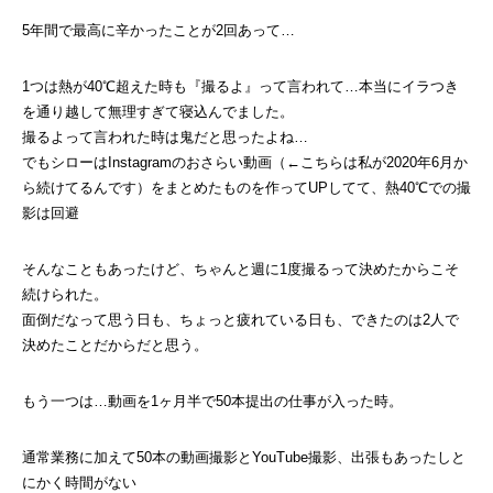
5年間で最高に辛かったことが2回あって…
1つは熱が40℃超えた時も『撮るよ』って言われて…本当にイラつき
を通り越して無理すぎて寝込んでました。
撮るよって言われた時は鬼だと思ったよね…
でもシローはInstagramのおさらい動画（←こちらは私が2020年6月か
ら続けてるんです）をまとめたものを作ってUPしてて、熱40℃での撮
影は回避
そんなこともあったけど、ちゃんと週に1度撮るって決めたからこそ
続けられた。
面倒だなって思う日も、ちょっと疲れている日も、できたのは2人で
決めたことだからだと思う。
もう一つは…動画を1ヶ月半で50本提出の仕事が入った時。
通常業務に加えて50本の動画撮影とYouTube撮影、出張もあったしと
にかく時間がない