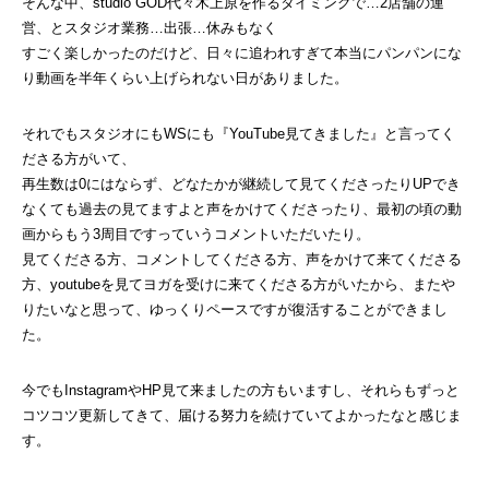
そんな中、studio GOD代々木上原を作るタイミングで…2店舗の運
営、とスタジオ業務…出張…休みもなく
すごく楽しかったのだけど、日々に追われすぎて本当にパンパンにな
り動画を半年くらい上げられない日がありました。
それでもスタジオにもWSにも『YouTube見てきました』と言ってく
ださる方がいて、
再生数は0にはならず、どなたかが継続して見てくださったりUPでき
なくても過去の見てますよと声をかけてくださったり、最初の頃の動
画からもう3周目ですっていうコメントいただいたり。
見てくださる方、コメントしてくださる方、声をかけて来てくださる
方、youtubeを見てヨガを受けに来てくださる方がいたから、またや
りたいなと思って、ゆっくりペースですが復活することができまし
た。
今でもInstagramやHP見て来ましたの方もいますし、それらもずっと
コツコツ更新してきて、届ける努力を続けていてよかったなと感じま
す。