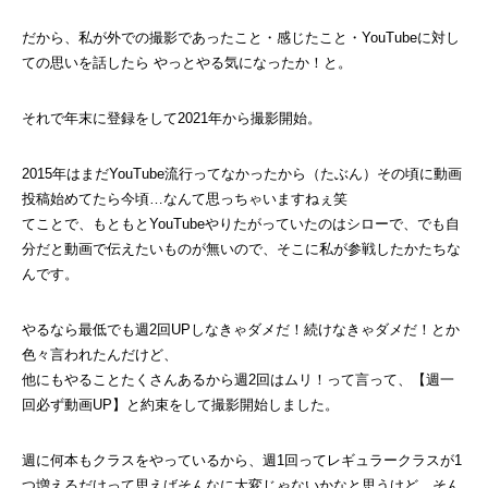
だから、私が外での撮影であったこと・感じたこと・YouTubeに対し
ての思いを話したら やっとやる気になったか！と。
それで年末に登録をして2021年から撮影開始。
2015年はまだYouTube流行ってなかったから（たぶん）その頃に動画
投稿始めてたら今頃…なんて思っちゃいますねぇ笑
てことで、もともとYouTubeやりたがっていたのはシローで、でも自
分だと動画で伝えたいものが無いので、そこに私が参戦したかたちな
んです。
やるなら最低でも週2回UPしなきゃダメだ！続けなきゃダメだ！とか
色々言われたんだけど、
他にもやることたくさんあるから週2回はムリ！って言って、【週一
回必ず動画UP】と約束をして撮影開始しました。
週に何本もクラスをやっているから、週1回ってレギュラークラスが1
つ増えるだけって思えばそんなに大変じゃないかなと思うけど、そん