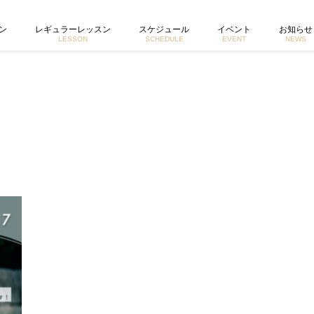
ブ参加可能な7月クラス予約開始！ | 東京で活動するヨガイントラクター宮城由香公式ホームペー
ン
レギュラーレッスン
スケジュール
イベント
お知らせ
LESSON
SCHEDULE
EVENT
NEWS