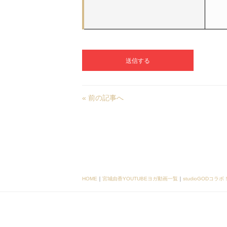
« 前の記事へ
HOME
｜
宮城由香YOUTUBEヨガ動画一覧
｜
studioGODコ