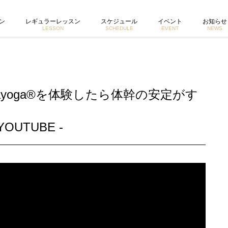
定がすごい！ | 東京で活動するヨガイントラクター宮城由香公式ホームページ
ン
レギュラーレッスン
スケジュール
イベント
お知らせ
LESSON
SCHEDULE
EVENT
NEWS
akayoga®を体験したら体幹の安定がす
YOUTUBE -