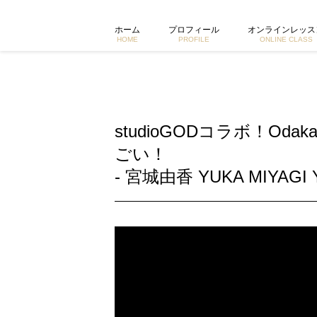
studioGODコラボ！Odakayoga®を体験したら体幹の安
ホーム
プロフィール
オンラインレッス
HOME
PROFILE
ONLINE CLASS
studioGODコラボ！Od
ごい！
- 宮城由香 YUKA MIYAGI 