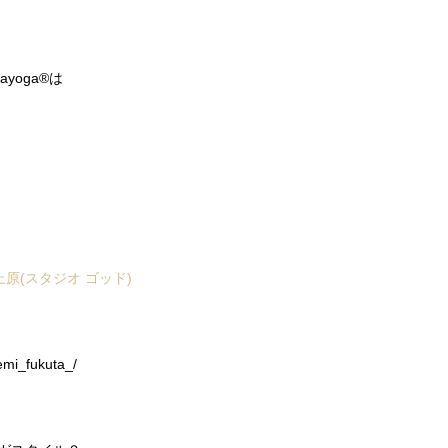
yoga®は
。
上原(スタジオ ゴッド)
mi_fukuta_/