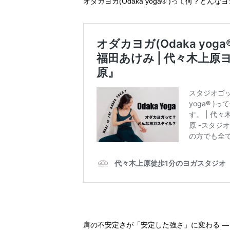
オダカヨガ(Odaka yoga® )って何？どん
肩の不安定さが「安定した強さ」に変わる ― Oda