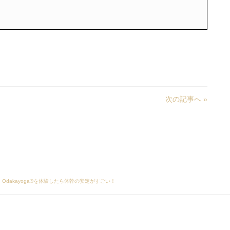
次の記事へ »
ラボ！Odakayoga®を体験したら体幹の安定がすごい！