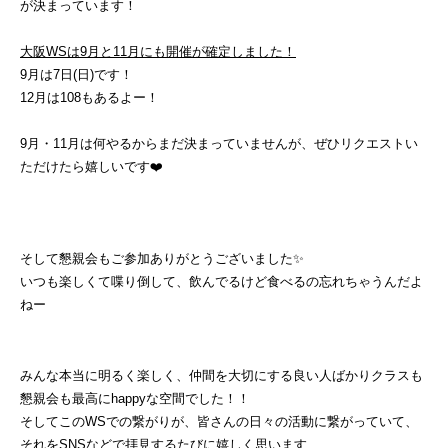
が決まっています！
大阪WSは9月と11月にも開催が確定しました！
9月は7日(日)です！
12月は108もあるよー！
9月・11月は何やるからまだ決まっていませんが、ぜひリクエストい
ただけたら嬉しいです❤️
そして懇親会もご参加ありがとうございました✨
いつも楽しくて喋り倒して、飲んでるけど食べるの忘れちゃうんだよ
ねー
みんな本当に明るく楽しく、仲間を大切にする良い人ばかりクラスも
懇親会も最高にhappyな空間でした！！
そしてこのWSでの繋がりが、皆さんの日々の活動に繋がっていて、
それをSNSなどで拝見するたびに嬉しく思います⁡