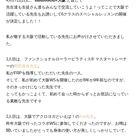
4月27日(日)に、
studioGOD×大阪
と題して
先生達も生徒さん達もみんなで交流していこうよ！ってことで大阪で
活躍している先生もお誘いして6クラスのスペシャルレッスンの開催
が決定しました！！
私が敬する大阪で活動している先生にお声がけさせていただきまし
た。
1人目は、ファンクショナルローラーピラティス® マスタートレーナ
ーの
岡田香奈先生
。
私がFRPを指導していただいた先生の一人。
そして、私が初めて大阪WSを開催したのが8年か9年前なのですが、
そのきっかけになった先生です。
とってもかっこよくて、初めて会った時からずっとお世話になってい
る素敵な先生です☺
2人目は、大阪でアクロヨガといえば！の
Yuri先生
。
昨年大阪で行ったコラボWSに参加してくださったのですが、お噂は
聞いていましたがとっても身体の使い方が美しくしっかりしていて、