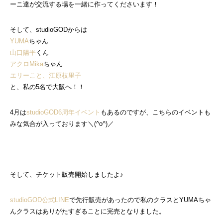
ーニ達が交流する場を一緒に作ってくださいます！
そして、studioGODからは
YUMA
ちゃん
山口陽平
くん
アクロMika
ちゃん
エリーこと、江原枝里子
と、私の5名で大阪へ！！
4月は
studioGOD6周年イベント
もあるのですが、こちらのイベントも
みな気合が入っております＼(^o^)／
そして、チケット販売開始しましたよ♪
studioGOD公式LINE
で先行販売があったので私のクラスとYUMAちゃ
んクラスはありがたすぎることに完売となりました。