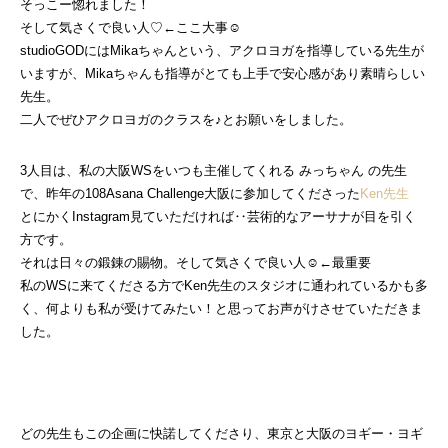
そっこー惚れました！
そして気さくで良い人♡←ここ大事☺
studioGODにはMikaちゃんという、アクロヨガを指導している先生が
いますが、Mikaちゃんも指導がとても上手で安心感があり素晴らしい
先生。
二人でぜひアクロヨガのクラスを♪とお願いをしました。
3人目は、私の大阪WSをいつも主催してくれる みっちゃん の先生
で、昨年の108Asana Challenge大阪に参加してくださった
Ken先生
とにかくInstagram見ていただければ‥芸術的なアーサナが目を引く
方です。
それは日々の鍛錬の賜物。そして気さくで良い人☺←最重要
私のWSに来てくださる方でKen先生のスタジオに通われているかも多
く、何よりも私が受けてみたい！と思ってお声がけさせていただきま
した。
どの先生もこの企画に快諾してくださり、東京と大阪のヨギー・ヨギ