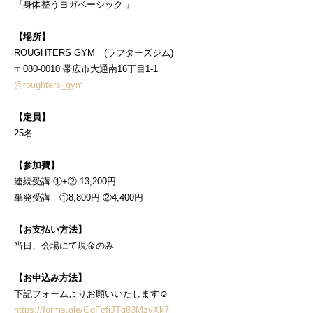
『身体整うヨガベーシック 』
【場所】
ROUGHTERS GYM (ラフターズジム)
〒080-0010 帯広市大通南16丁目1-1
@roughters_gym
【定員】
25名
【参加費】
連続受講 ①+② 13,200円
単発受講 ①8,800円 ②4,400円
【お支払い方法】
当日、会場にて現金のみ
【お申込み方法】
下記フォームよりお願いいたします☺⁡
https://forms.gle/GdFcfiJTq83MzvXk7