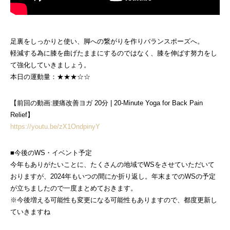
足裏をしっかりと使い、脚への繋がりを作りバランスポーズへ。
軽減する為に膝を曲げたままにするのではなく、膝を伸ばす努力をし
て強化していきましょう。
本日の運動量：★★★☆☆
【前回の動画:腰痛改善ヨガ 20分 | 20-Minute Yoga for Back Pain
Relief】
https://youtu.be/zX1OndpinyY
■今後のWS・イベント予定
今年もありがたいことに、たくさんの地域でWSをさせていただいて
おりますが、2024年もいつの間にか折り返し。年末までのWSの予定
が立ちましたので一度まとめておきます。
※今後増える可能性も変更になる可能性もありますので、都度更新し
ていきますね