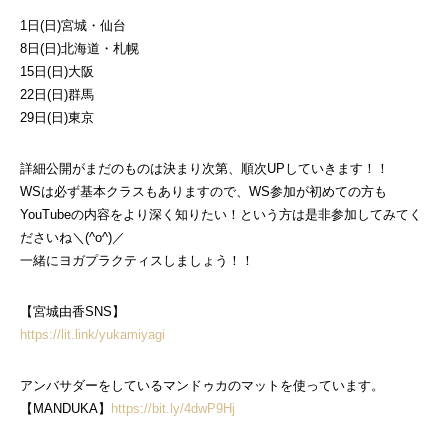
1日(日)宮城・仙台
8日(日)北海道・札幌
15日(日)大阪
22日(日)群馬
29日(日)東京
詳細公開がまだのものは決まり次第、順次UPしていきます！！
WSは必ず基本クラスもありますので、WS参加が初めての方も
YouTubeの内容をより深く知りたい！という方は是非参加してみてく
ださいね＼(^o^)／
一緒にヨガプラクティスしましょう！！
【宮城由香SNS】
https://lit.link/yukamiyagi
アンバサダーをしているマンドゥカのマットを使っています。
【MANDUKA】
https://bit.ly/4dwP9Hj