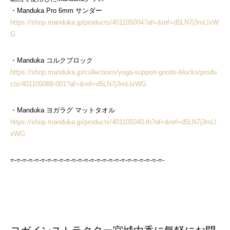
・Manduka Pro 6mm サンダー
https://shop.manduka.jp/products/401105004?af=&ref=d5LN7j3mLIxW
G
・Manduka コルクブロック
https://shop.manduka.jp/collections/yoga-support-goods-blocks/produ
cts/401105088-001?af=&ref=d5LN7j3mLIxWG
・Manduka ヨガラグ マットタオル
https://shop.manduka.jp/products/401105040-th?af=&ref=d5LN7j3mLI
xWG
=-=-=-=-=-=-=-=-=-=-=-=-=-=-=-=-=-=-=-=-=-=-=-=-=-