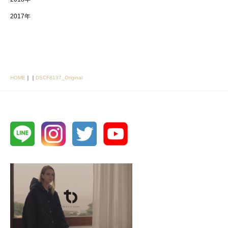
2017年
HOME
｜
｜
DSCF8137_Original