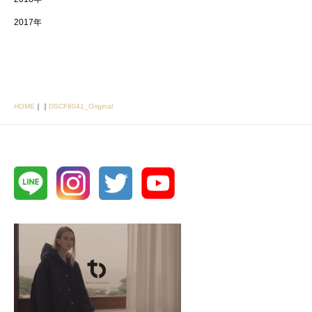
2017年
HOME
｜
｜
DSCF8041_Original