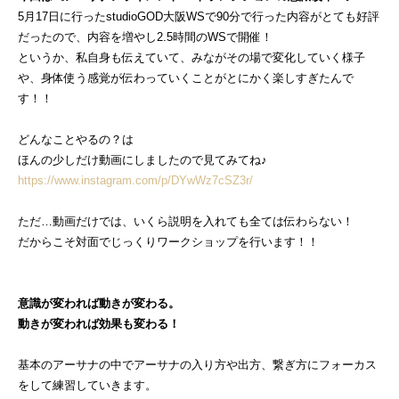
5月17日に行ったstudioGOD大阪WSで90分で行った内容がとても好評
だったので、内容を増やし2.5時間のWSで開催！
というか、私自身も伝えていて、みながその場で変化していく様子
や、身体使う感覚が伝わっていくことがとにかく楽しすぎたんで
す！！
どんなことやるの？は
ほんの少しだけ動画にしましたので見てみてね♪
https://www.instagram.com/p/DYwWz7cSZ3r/
ただ…動画だけでは、いくら説明を入れても全ては伝わらない！
だからこそ対面でじっくりワークショップを行います！！
意識が変われば動きが変わる。
動きが変われば効果も変わる！
基本のアーサナの中でアーサナの入り方や出方、繋ぎ方にフォーカス
をして練習していきます。