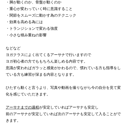
・脚が動くのか、骨盤が動くのか
・重心が変わっていく時に意識すること
・関節をスムーズに動かす為のテクニック
・効果を高める為には
・トランジションで変わる強度
・小さな積み重ねの影響
などなど
ヨガクラスによく出てくるアーサナで行いますので
ヨガ初心者の方でももちろん楽しめる内容です。
意識が変わればガラッと感覚がかわるので、慣れている方も指導をし
ている方も練習が深まる内容となります。
ひたすら動くと言うより、写真や動画を撮りながら今の自分を見て変
化を感じていただきます。
アーサナまでの過程
が安定していればアーサナも安定し
前のアーサナが安定していれば次のアーサナも安定して入ることがで
きます。