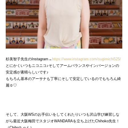
杉美智子先生のInstagram→
https://www.instagram.com/sugimichi525/
とにかくいつもニコニコ♪そしてアームバランスやインバージョンの
安定感が素晴らしいです♪
もちろん基本のアーサナも丁寧にそして安定しているのでもちろん綺
麗☺♡
そして、大阪WSのお手伝いをしてくれたりいつも沢山学び練習しな
がら最近大阪梅田でスタジオWANDARAを立ち上げたChihoko先生！
（Chihoちゃん）