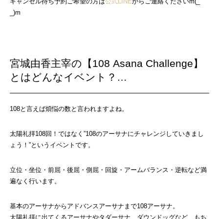
キャンセル待ち予約ご希望の方は
公式LINE
からご連絡くださいm(_
_)m
宮城由香主宰の【108 Asana Challenge】
とはどんなイベント？…
108と言えば煩悩の数と言われますよね。
太陽礼拝108回！ではなく”108のアーサナにチャレンジしていきまし
ょう！”というイベントです。
立位・坐位・前屈・後屈・側屈・回旋・アームバランス・逆転など満
遍なく行います。
基本のアーサナからアドバンスアーサナまで108アーサナ。
太陽礼拝に出てくるアーサナやタダーサナ、ダウンドッグなど、もち