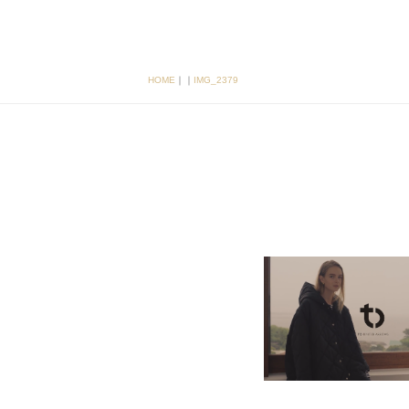
HOME
｜
｜
IMG_2379