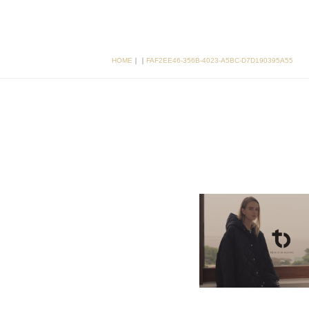
HOME
｜
｜
FAF2EE46-356B-4023-A5BC-D7D190395A55