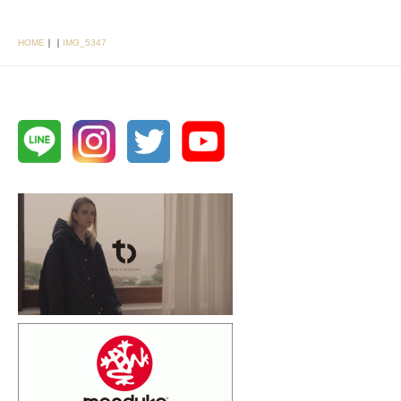
HOME
｜
｜
IMG_5347