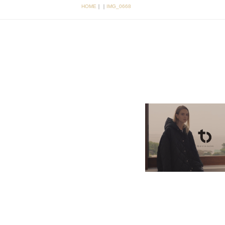
HOME
｜
｜
IMG_0668