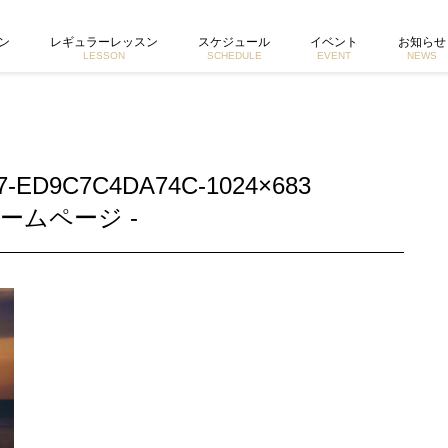
24×683 | 東京で活動するヨガイントラクター宮城由香公式ホームページ
ン
レギュラーレッスン
スケジュール
イベント
お知らせ
LESSON
SCHEDULE
EVENT
NEWS
47-ED9C7C4DA74C-1024×683
ームページ -