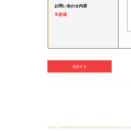
お問い合わせ内容
※必須
HOME
｜
｜
FA5A604E-2314-4468-9447-ED9C7C4DA74C-102