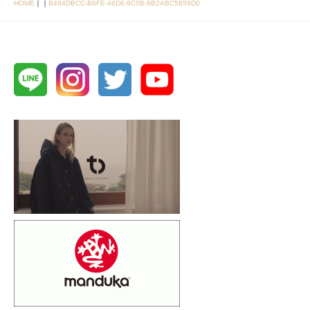
HOME
｜
｜
B494DBCC-B6FE-46D6-9C0B-6B2ABC5859D0