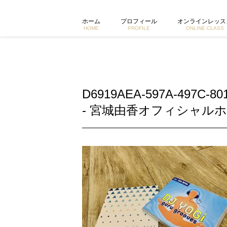
D6919AEA-597A-497C-8010-B58E69A95856 |
ホーム
プロフィール
オンラインレッス
HOME
PROFILE
ONLINE CLASS
D6919AEA-597A-497C-80
- 宮城由香オフィシャルホ