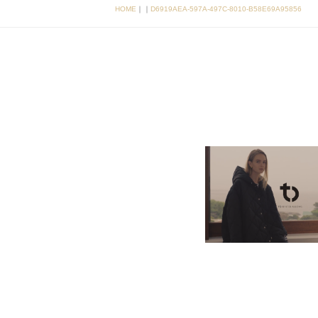
HOME
｜
｜
D6919AEA-597A-497C-8010-B58E69A95856