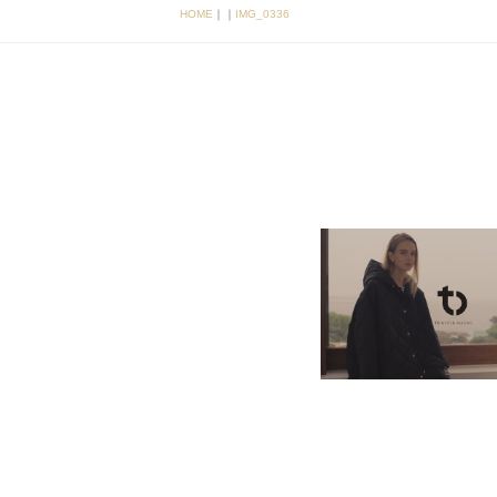
HOME
｜
｜
IMG_0336