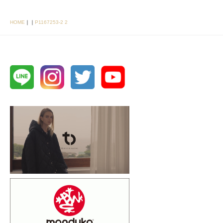
HOME
｜
｜
P1167253-2 2