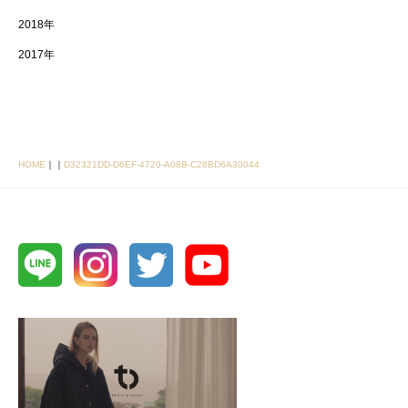
2018年
2017年
HOME
｜
｜
D32321DD-D6EF-4720-A08B-C28BD6A30044