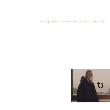
HOME
｜
｜
B4E2D554-6F87-4EAC-8774-B0175FB6C5A9