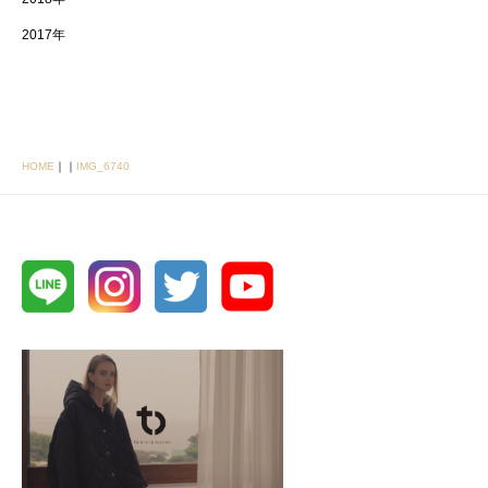
2017年
HOME
｜
｜
IMG_6740