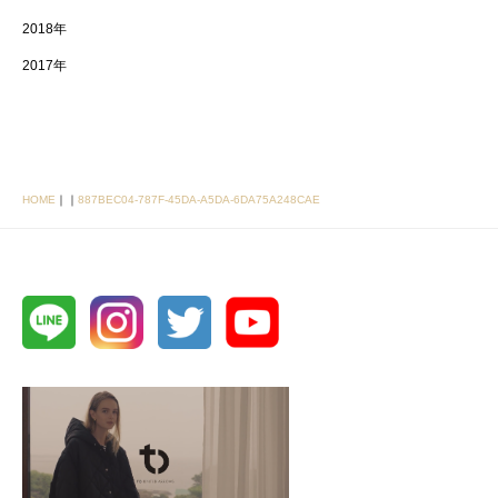
2018年
2017年
HOME
｜
｜
887BEC04-787F-45DA-A5DA-6DA75A248CAE