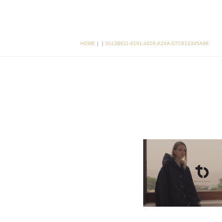
HOME
｜
｜
5013B611-6191-4026-A24A-D7C813345A96