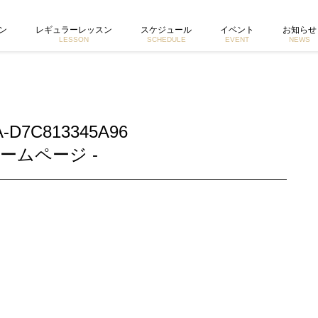
 東京で活動するヨガイントラクター宮城由香公式ホームページ
ン
レギュラーレッスン
スケジュール
イベント
お知らせ
LESSON
SCHEDULE
EVENT
NEWS
A-D7C813345A96
ームページ -