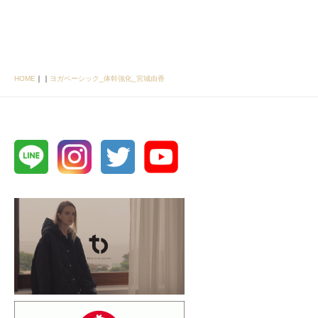
HOME
｜
｜
ヨガベーシック_体幹強化_宮城由香